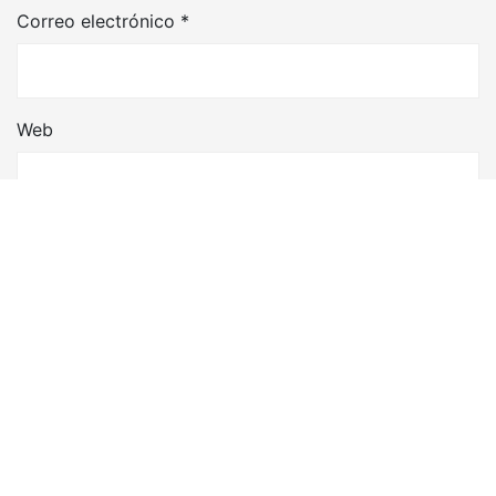
Correo electrónico
*
Web
Guarda mi nombre, correo electrónico y web en este
navegador para la próxima vez que comente.
Proudly Powered By WordPress