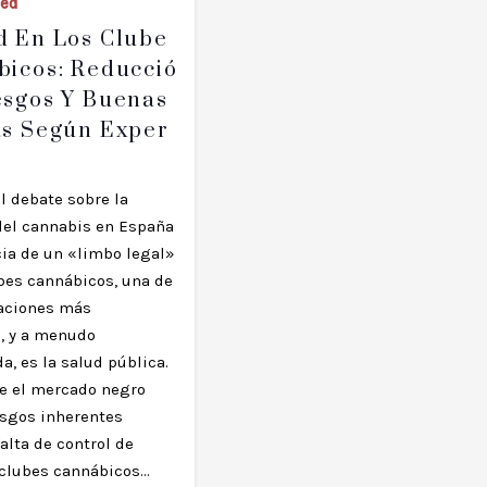
zed
d En Los Clube
bicos: Reducció
esgos Y Buenas
as Según Exper
l debate sobre la
del cannabis en España
cia de un «limbo legal»
ubes cannábicos, una de
aciones más
, y a menudo
, es la salud pública.
e el mercado negro
esgos inherentes
falta de control de
s clubes cannábicos…