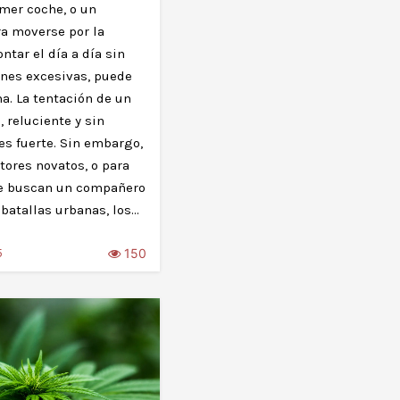
imer coche, o un
ra moverse por la
ontar el día a día sin
nes excesivas, puede
a. La tentación de un
 reluciente y sin
es fuerte. Sin embargo,
tores novatos, o para
e buscan un compañero
s batallas urbanas, los…
150
5