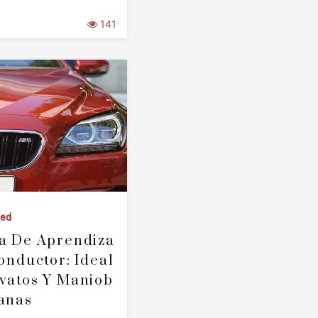
141
zed
a De Aprendiza
onductor: Ideal
vatos Y Maniob
anas