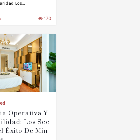
laridad Los…
170
5
zed
cia Operativa Y
ilidad: Los Sec
el Éxito De Min
ls