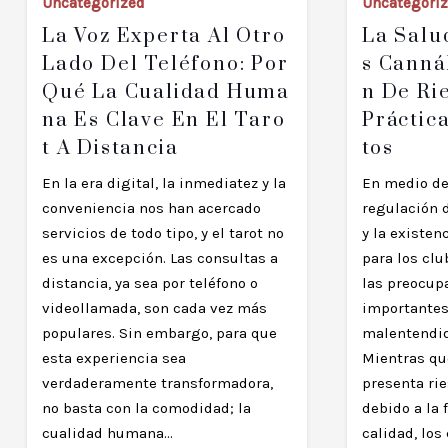
Uncategori
Uncategorized
La Salu
La Voz Experta Al Otro
S Canná
Lado Del Teléfono: Por
N De Ri
Qué La Cualidad Huma
Práctic
Na Es Clave En El Taro
Tos
T A Distancia
En medio de
En la era digital, la inmediatez y la
regulación 
conveniencia nos han acercado
y la existen
servicios de todo tipo, y el tarot no
para los cl
es una excepción. Las consultas a
las preocup
distancia, ya sea por teléfono o
importantes
videollamada, son cada vez más
malentendida
populares. Sin embargo, para que
Mientras qu
esta experiencia sea
presenta ri
verdaderamente transformadora,
debido a la 
no basta con la comodidad; la
calidad, lo
cualidad humana…